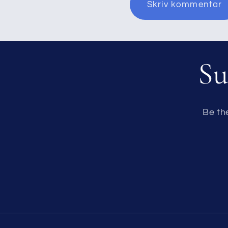
Su
Be th