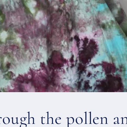
o
n
rough the pollen a