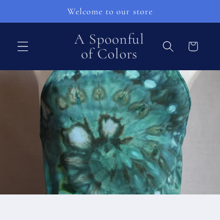
Перейти
Welcome to our store
к
контенту
A Spoonful
Корзина
of Colors