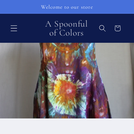
Перейти
Welcome to our store
к
контенту
A Spoonful
Корзина
of Colors