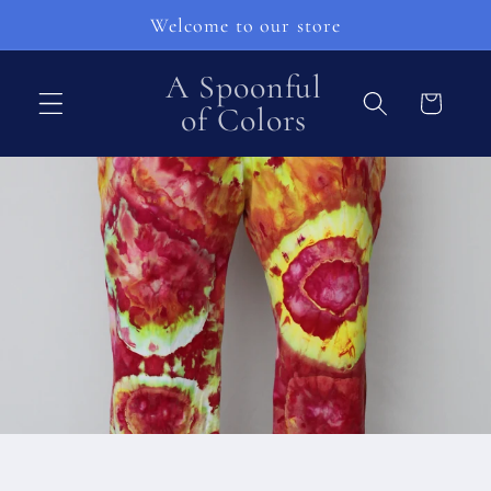
Перейти
Welcome to our store
к
контенту
A Spoonful
Корзина
of Colors