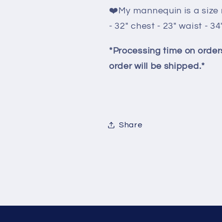
❤️My mannequin is a size 
- 32" chest - 23" waist - 34
*Processing time on orders
order will be shipped.*
Share