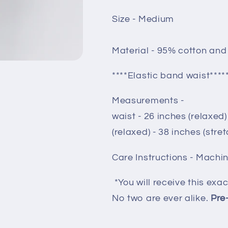
Size - Medium
Material - 95% cotton an
****Elastic band waist****
Measurements -
waist - 26 inches (relaxed)
(relaxed) - 38 inches (str
Care Instructions - Machi
*You will receive this exac
No two are ever alike.
Pre