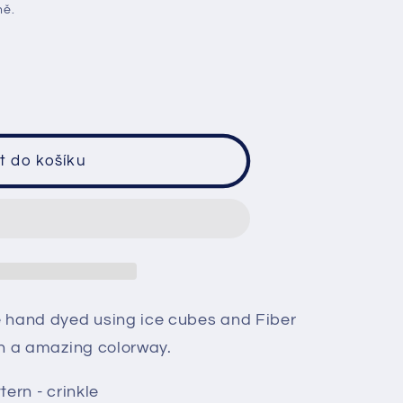
ně.
s
t
t do košíku
 hand dyed using ice cubes and Fiber
h a amazing colorway.
tern - crinkle