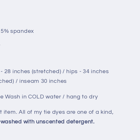
d 5% spandex
*
 - 28 inches (stretched) / hips - 34 inches
etched) / inseam 30 inches
ne Wash in COLD water / hang to dry
t item. All of my tie dyes are one of a kind,
-washed with unscented detergent.