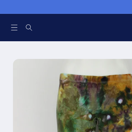
Přejít k
obsahu
Přejít na
informace
o
produktu