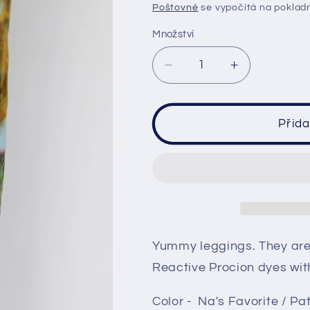
cena
Poštovné
se vypočítá na poklad
Množství
Snížit
Zvýšit
množství
množství
produktu
produktu
Leggings
Leggings
Přida
size
size
Medium
Medium
-
-
Na&#39;s
Na&#39;s
Favorite
Favorite
crinkle
crinkle
Yummy leggings. They are
Reactive Procion dyes wit
Color - Na's Favorite / Pat