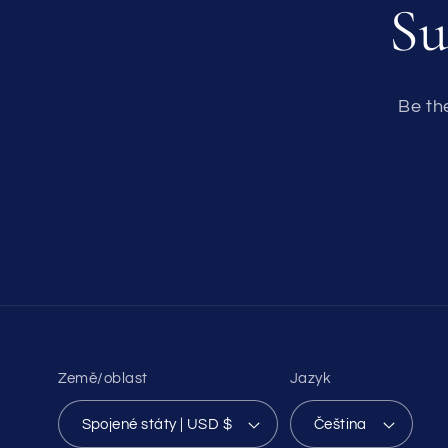
Su
Be th
Země/oblast
Jazyk
Spojené státy | USD $
Čeština