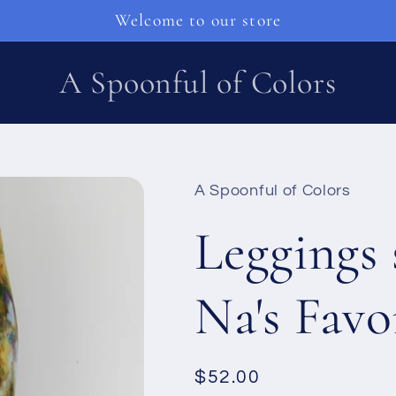
Welcome to our store
A Spoonful of Colors
A Spoonful of Colors
Leggings
Na's Favo
Běžná
$52.00