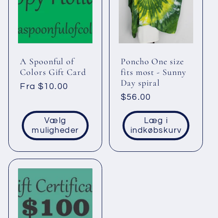
k
t
i
A Spoonful of
Poncho One size
Colors Gift Card
fits most - Sunny
Day spiral
o
Normalpris
Fra $10.00
Normalpris
$56.00
n
Vælg
Læg i
muligheder
indkøbskurv
: