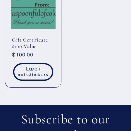
Gift Certificate
$100 Value
Normalpris
$100.00
Læg i
indkøbskurv
Subscribe to our