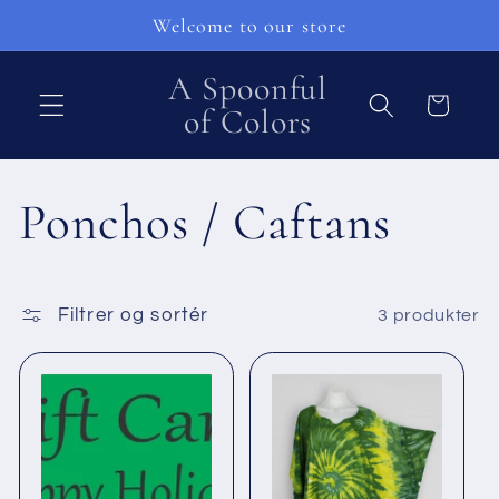
Gå til
Welcome to our store
indhold
A Spoonful
Indkøbskurv
of Colors
K
Ponchos / Caftans
o
Filtrer og sortér
3 produkter
l
l
e