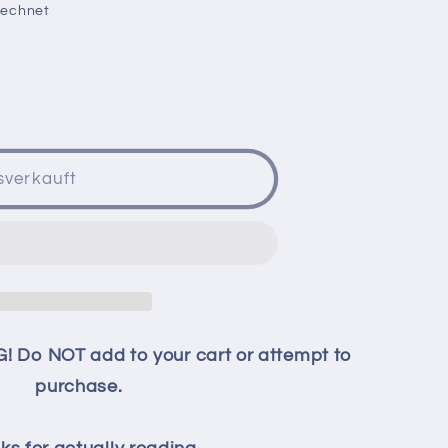
rechnet
sverkauft
G! Do NOT add to your cart or attempt to
purchase.