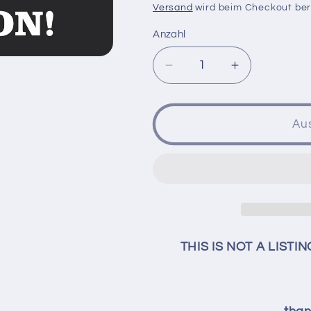
Preis
Versand
wird beim Checkout be
o
Anzahl
n
Verringere
Erhöhe
die
die
Menge
Menge
für
für
Au
Shop
Shop
Update
Update
coming
coming
SOON!
SOON!
THIS IS NOT A LISTIN