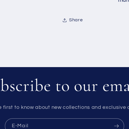
than
Share
bscribe to our ema
e first to know about new collections and exclusive o
E-Mail