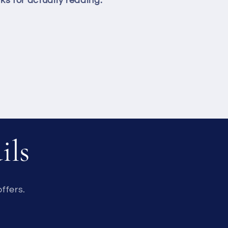
ks for actually reading.
ils
ffers.