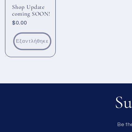
Shop Update
coming SOON!
Κανονική
$0.00
τιμή
Εξαντλήθηκε
Su
Be th