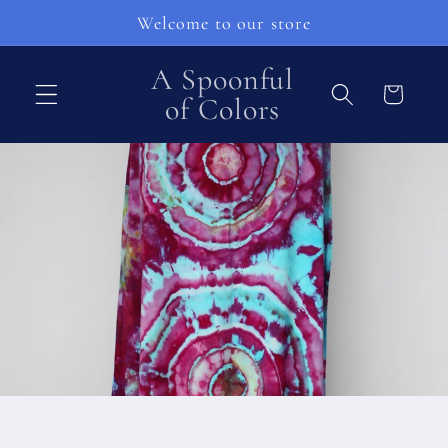
Ohita ja
Welcome to our store
siirry
sisältöön
A Spoonful
Ostoskori
of Colors