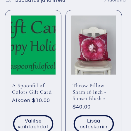
Suodatus ja lajittelu
7 tuotetta
l
m
a
:
A Spoonful of
Throw Pillow
Colors Gift Card
Sham 18 inch -
Sunset Blush 2
Normaalihinta
Alkaen $10.00
Normaalihinta
$40.00
Valitse
Lisää
vaihtoehdot
ostoskoriin