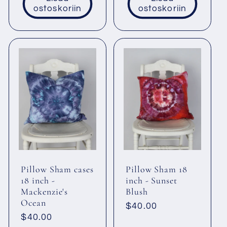
ostoskoriin
ostoskoriin
Pillow Sham cases
Pillow Sham 18
18 inch -
inch - Sunset
Mackenzie's
Blush
Ocean
Normaalihinta
$40.00
Normaalihinta
$40.00