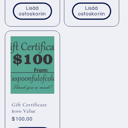
Lisää
Lisää
ostoskoriin
ostoskoriin
Gift Certificate
$100 Value
Normaalihinta
$100.00