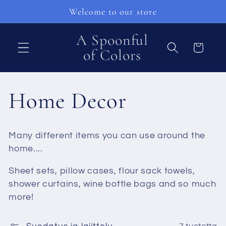
Ohita ja
Welcome to our store
siirry
sisältöön
A Spoonful
Ostoskori
of Colors
K
Home Decor
o
Many different items you can use around the
k
home....
Sheet sets, pillow cases, flour sack towels,
o
shower curtains, wine bottle bags and so much
more!
e