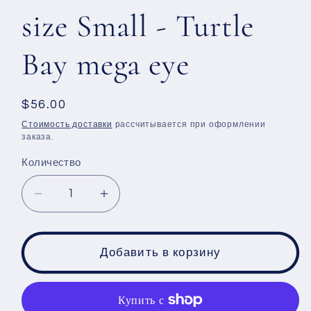
size Small - Turtle
Bay mega eye
Обычная
$56.00
цена
Стоимость доставки
рассчитывается при оформлении
заказа.
Количество
Уменьшить
Увеличить
количество
количество
Handkerchief
Handkerchief
tunic
tunic
Добавить в корзину
size
size
Small
Small
-
-