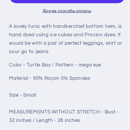
Turtle
Turtle
Bay
Bay
Другие способы оплаты
mega
mega
eye
eye
A lovely tunic with handkerchief bottom hem, is
hand dyed using ice cubes and Procion dyes. It
would be with a pair of perfect leggings, skirt or
your go to jeans.
Color - Turtle Bay / Pattern - mega eye
Material - 95% Rayon 5% Spandex
Size - Small
MEASUREMENTS WITHOUT STRETCH - Bust -
32 inches / Length - 28 inches