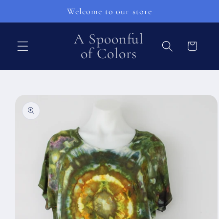
Перейти
Welcome to our store
к
контенту
A Spoonful
Корзина
of Colors
Перейти к
информации
о продукте