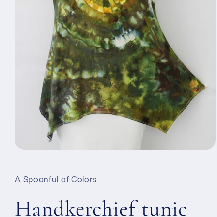
Открыть
медиа-
файлы
1
A Spoonful of Colors
в
модальном
окне
Handkerchief tunic