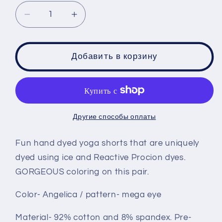
Уменьшить
Увеличить
количество
количество
Yoga
Yoga
shorts
shorts
Добавить в корзину
size
size
Small
Small
-
-
Angelica
Angelica
mega
mega
Другие способы оплаты
eye
eye
Fun hand dyed yoga shorts that are uniquely
dyed using ice and Reactive Procion dyes.
GORGEOUS coloring on this pair.
Color- Angelica / pattern- mega eye
Material- 92% cotton and 8% spandex. Pre-