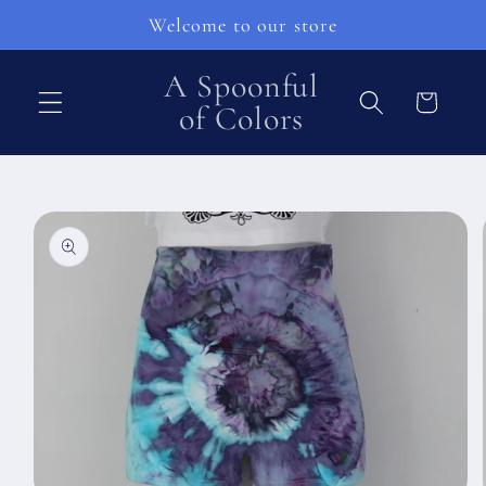
Перейти
Welcome to our store
к
контенту
A Spoonful
Корзина
of Colors
Перейти к
информации
о продукте