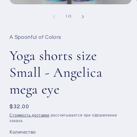
Открыть
медиа-
файлы
из
1
/
3
1
в
модальном
окне
A Spoonful of Colors
Yoga shorts size
Small - Angelica
mega eye
Обычная
$32.00
цена
Стоимость доставки
рассчитывается при оформлении
заказа.
Количество