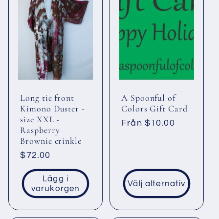
Long tie front
A Spoonful of
Kimono Duster -
Colors Gift Card
size XXL -
Ordinarie
Från $10.00
Raspberry
pris
Brownie crinkle
Ordinarie
$72.00
pris
Lägg i
Välj alternativ
varukorgen