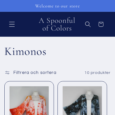
vidare
Welcome to our store
till
innehåll
A Spoonful
Varukorg
of Colors
P
Kimonos
r
Filtrera och sortera
10 produkter
o
d
u