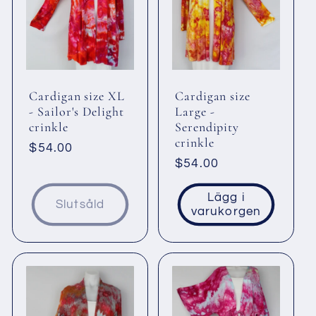
Cardigan size XL
Cardigan size
- Sailor's Delight
Large -
crinkle
Serendipity
crinkle
Ordinarie
$54.00
Ordinarie
$54.00
pris
pris
Lägg i
Slutsåld
varukorgen