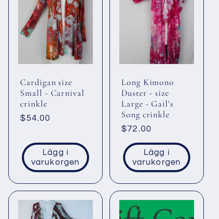
Cardigan size
Long Kimono
Small - Carnival
Duster - size
crinkle
Large - Gail's
Song crinkle
Ordinarie
$54.00
Ordinarie
$72.00
pris
pris
Lägg i
Lägg i
varukorgen
varukorgen