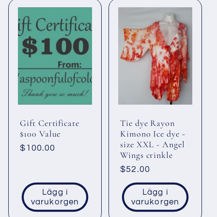
Gift Certificate
Tie dye Rayon
$100 Value
Kimono Ice dye -
size XXL - Angel
Ordinarie
$100.00
Wings crinkle
pris
Ordinarie
$52.00
pris
Lägg i
Lägg i
varukorgen
varukorgen