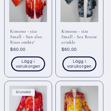
k
t
s
Kimono - size
Kimono - size
Small - Sun also
Small - Sea Breeze
Rises ombre'
crinkle
e
Ordinarie
$60.00
Ordinarie
$60.00
pris
pris
r
Lägg i
Lägg i
varukorgen
varukorgen
i
e
Slutsåld
: