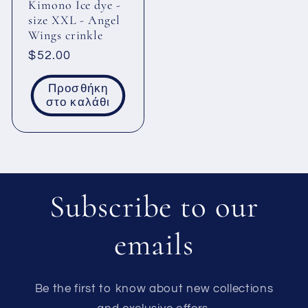
Kimono Ice dye -
size XXL - Angel
Wings crinkle
Κανονική
$52.00
τιμή
Προσθήκη
στο καλάθι
Subscribe to our
emails
Be the first to know about new collections