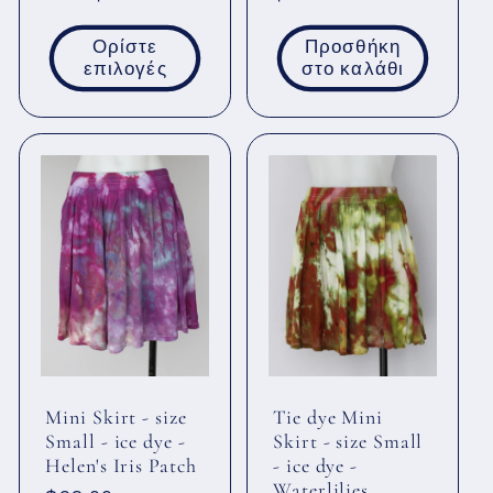
τιμή
τιμή
Ορίστε
Προσθήκη
επιλογές
στο καλάθι
Mini Skirt - size
Tie dye Mini
Small - ice dye -
Skirt - size Small
Helen's Iris Patch
- ice dye -
Waterlilies