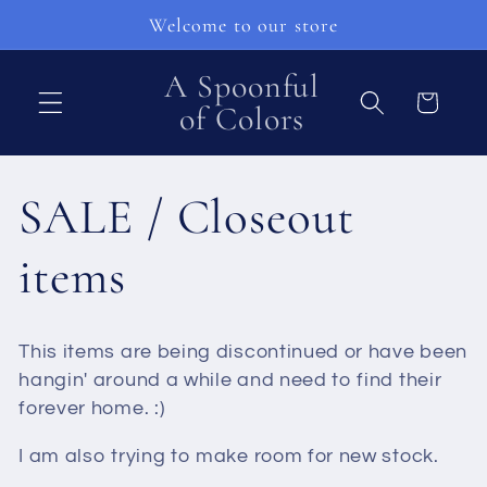
μετάβαση
Welcome to our store
στο
περιεχόμενο
A Spoonful
Καλάθι
of Colors
Σ
SALE / Closeout
υ
items
λ
This items are being discontinued or have been
λ
hangin' around a while and need to find their
forever home. :)
ο
I am also trying to make room for new stock.