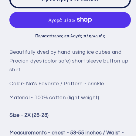
button
button
up
up
shirt
shirt
size
size
2x
2x
Περισσότερες επιλογές πληρωμής
-
-
Na&#39;s
Na&#39;s
Beautifully dyed by hand using ice cubes and
Favorite
Favorite
Procion dyes (color safe) short sleeve button up
crinkle
crinkle
shirt.
Color- Na's Favorite / Pattern - crinkle
Material - 100% cotton (light weight)
Size - 2X (26-28)
Measurements - chest - 53-55 inches / Waist -