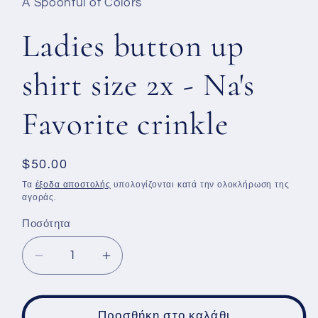
A Spoonful of Colors
Ladies button up
shirt size 2x - Na's
Favorite crinkle
Κανονική
$50.00
τιμή
Τα
έξοδα αποστολής
υπολογίζονται κατά την ολοκλήρωση της
αγοράς.
Ποσότητα
Μείωση
Αύξηση
ποσότητας
ποσότητας
για
για
Ladies
Ladies
Προσθήκη στο καλάθι