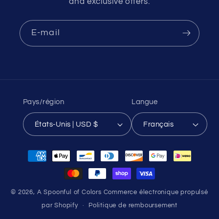
and exclusive offers.
E-mail
Pays/région
Langue
États-Unis | USD $
Français
Moyens
de
paiement
© 2026,
A Spoonful of Colors
Commerce électronique propulsé
par Shopify
Politique de remboursement