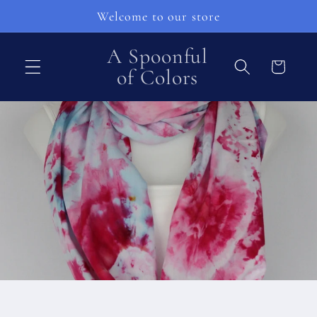
et
Welcome to our store
passer
au
contenu
A Spoonful
Panier
of Colors