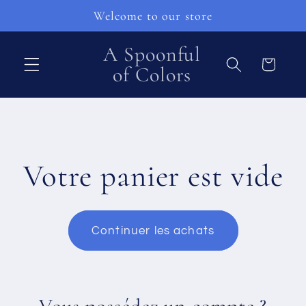
et
Welcome to our store
passer
au
contenu
A Spoonful
Panier
of Colors
Votre panier est vide
Continuer les achats