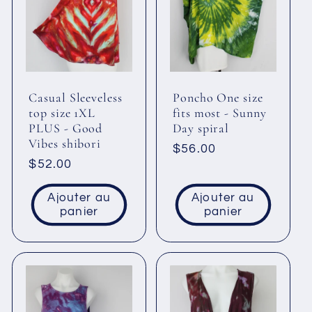
Casual Sleeveless
Poncho One size
top size 1XL
fits most - Sunny
PLUS - Good
Day spiral
Vibes shibori
Prix
$56.00
Prix
$52.00
habituel
habituel
Ajouter au
Ajouter au
panier
panier