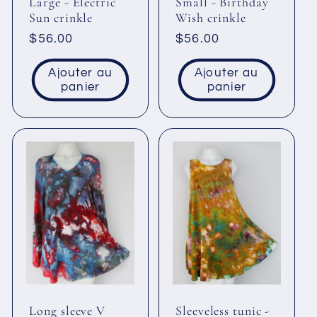
Large - Electric
Small - Birthday
Sun crinkle
Wish crinkle
Prix
$56.00
Prix
$56.00
habituel
habituel
Ajouter au
Ajouter au
panier
panier
Long sleeve V
Sleeveless tunic -