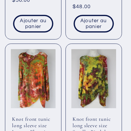
Prix
$56.00
Prix
$48.00
habituel
habituel
Ajouter au
Ajouter au
panier
panier
Knot front tunic
Knot front tunic
long sleeve size
long sleeve size