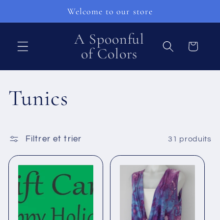
et
Welcome to our store
passer
au
contenu
A Spoonful
Panier
of Colors
C
Tunics
o
Filtrer et trier
31 produits
l
l
e