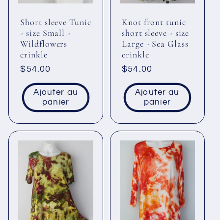
Short sleeve Tunic
Knot front tunic
- size Small -
short sleeve - size
Wildflowers
Large - Sea Glass
crinkle
crinkle
Prix
$54.00
Prix
$54.00
habituel
habituel
Ajouter au
Ajouter au
panier
panier