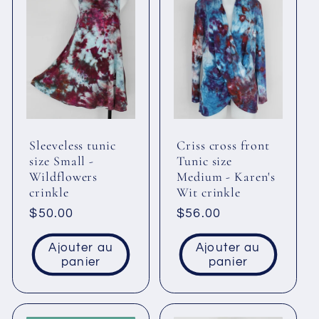
Sleeveless tunic
Criss cross front
size Small -
Tunic size
Wildflowers
Medium - Karen's
crinkle
Wit crinkle
Prix
$50.00
Prix
$56.00
habituel
habituel
Ajouter au
Ajouter au
panier
panier