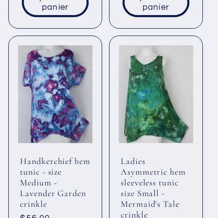
panier
panier
Handkerchief hem
Ladies
tunic - size
Asymmetric hem
Medium -
sleeveless tunic
Lavender Garden
size Small -
crinkle
Mermaid's Tale
crinkle