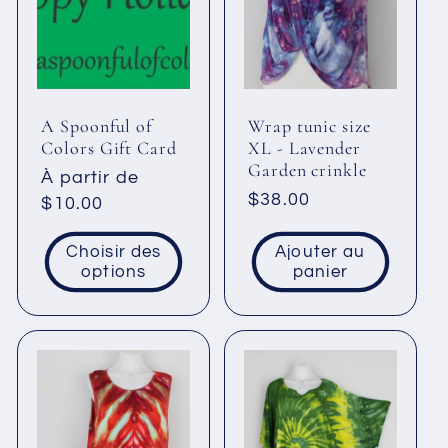
c
t
i
A Spoonful of
Wrap tunic size
Colors Gift Card
XL - Lavender
Garden crinkle
o
Prix
À partir de
Prix
$38.00
habituel
$10.00
habituel
n
Choisir des
Ajouter au
options
panier
: