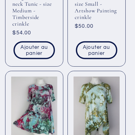
neck Tunic - size
size Small -
Medium -
Artshow Painting
Timberside
crinkle
crinkle
Prix
$50.00
Prix
$54.00
habituel
habituel
Ajouter au
Ajouter au
panier
panier