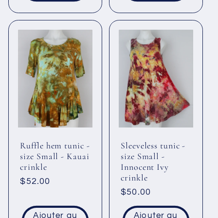
Ruffle hem tunic -
Sleeveless tunic -
size Small - Kauai
size Small -
crinkle
Innocent Ivy
crinkle
Prix
$52.00
Prix
$50.00
habituel
habituel
Ajouter au
Ajouter au