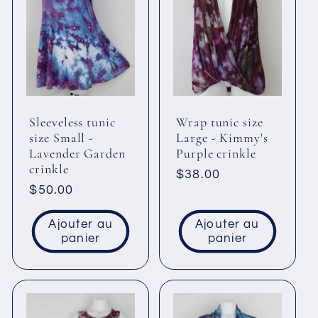
Sleeveless tunic
Wrap tunic size
size Small -
Large - Kimmy's
Lavender Garden
Purple crinkle
crinkle
Prix
$38.00
Prix
$50.00
habituel
habituel
Ajouter au
Ajouter au
panier
panier