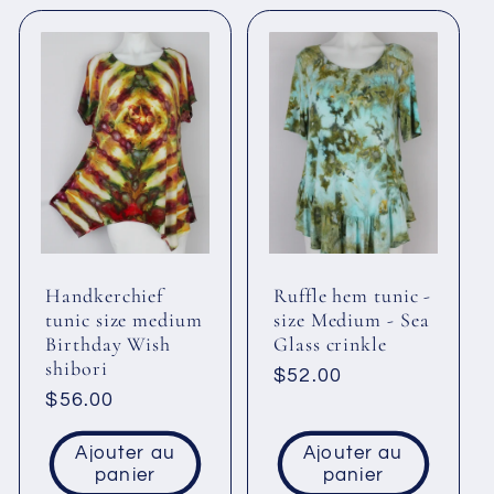
Handkerchief
Ruffle hem tunic -
tunic size medium
size Medium - Sea
Birthday Wish
Glass crinkle
shibori
Prix
$52.00
Prix
$56.00
habituel
habituel
Ajouter au
Ajouter au
panier
panier