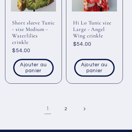
Short sleeve Tunic
Hi Lo Tunic size
- size Medium -
Large - Angel
Waterlilies
Wing crinkle
crinkle
Prix
$54.00
Prix
$54.00
habituel
habituel
Ajouter au
Ajouter au
panier
panier
1
2