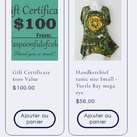
Gift Certificate
Handkerchief
$100 Value
tunic size Small -
Turtle Bay mega
Prix
$100.00
eye
habituel
Prix
$56.00
habituel
Ajouter au
Ajouter au
panier
panier