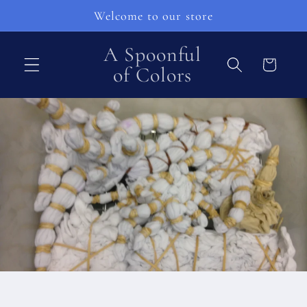
et
Welcome to our store
passer
au
contenu
A Spoonful
Panier
of Colors