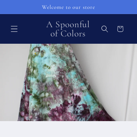
et
Welcome to our store
passer
au
contenu
A Spoonful
Panier
of Colors